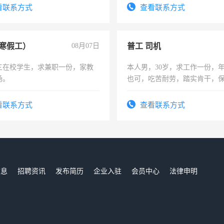
四五十，每天挣零花钱没问题！
电话
看联系方式
查看联系方式
寒假工）
08月07日
普工 司机
三在校学生，求兼职一份，家教
本人男，30岁，求工作一份，
场。
也可，吃苦耐劳，踏实肯干，
勿扰
看联系方式
查看联系方式
信息
招聘资讯
发布简历
企业入驻
会员中心
法律申明
们