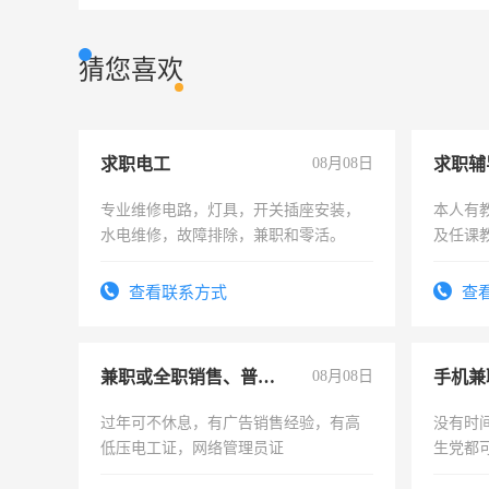
猜您喜欢
求职电工
08月08日
求职辅
专业维修电路，灯具，开关插座安装，
本人有
水电维修，故障排除，兼职和零活。
及任课
师，求
查看联系方式
查
兼职或全职销售、普工、维修
08月08日
手机兼
过年可不休息，有广告销售经验，有高
没有时
低压电工证，网络管理员证
生党都
间，一