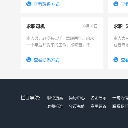
勤快的
查看联系方式
查
求职司机
08月07日
求职（
本人男，24岁有c1证，驾龄两年。想求
本人大
一个年后开货车的工作，能吃苦，不怕
或者商
加班。
查看联系方式
查
栏目导航:
职位搜索
简历中心
名企展示
一句话
套餐标准
金币充值
意见建议
联系我