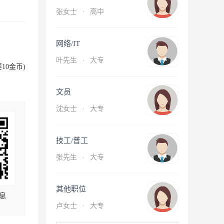
张女士
·
高中
网络/IT
叶先生
·
大专
10金币)
文员
沈女士
·
大专
技工/普工
张先生
·
大专
其他职位
息
卢女士
·
大专