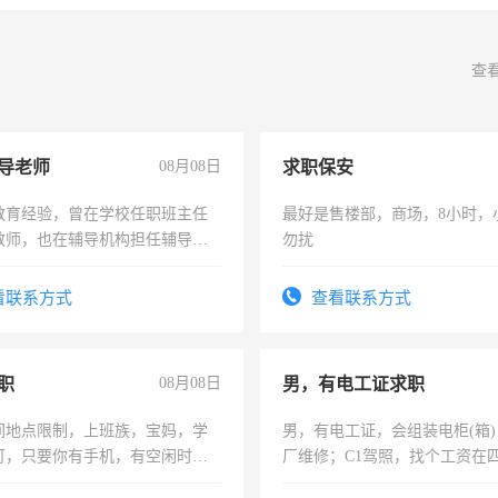
查
导老师
08月08日
求职保安
教育经验，曾在学校任职班主任
最好是售楼部，商场，8小时，
教师，也在辅导机构担任辅导教
勿扰
周一至周五辅导老师的工作
看联系方式
查看联系方式
职
08月08日
男，有电工证求职
间地点限制，上班族，宝妈，学
男，有电工证，会组装电柜(箱
可，只要你有手机，有空闲时
厂维修；C1驾照，找个工资在
单一结，一天二三十不成问题，
上，枣强县以外需要有住宿，